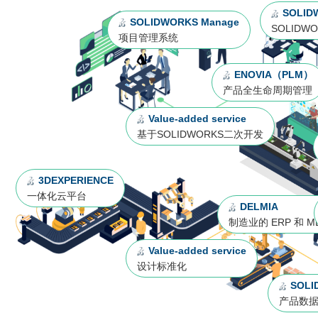
销售类
什么值得信赖？
系统要求
产品/服务
​SOLIDWORKS Manage项目管理
往期视频
增值服务-标准化
认证目录
SOLID
获取SOLIDWORKS报价
机械设备行业数字化解决方案
SOLIDWORKS Manage
新闻资讯
SOLIDWORKS购买如何选择代理商？一文看懂避坑指南
技术类
公司简介
SOLIDWO
项目管理系统
DELMIA端到端ERP系统
校企合作
可视化&数字孪生技术
在线培训
联系我们
获取试用版
家居行业数字化解决方案
3DEXPERIENCE 平台是什么？
职能类
团队介绍
公司动态
查看全部

Curtain e-locker(易锁)防止资料外泄系统
CSWP证书
软件定制化开发
购买学生版
ENOVIA（PLM）
电气柜及电气行业数字化解决方案
SOLIDWORKS都有什么版本？哪个版本好用？
培训认证
活动资讯
产品全生命周期管理
查看全部

软件二次开发
联系研究销售部门
生命科学行业数字化解决方案
学习SOLIDWORKS需要多长时间?
行业资讯
Value-added service
商务合作
SOLIDWORKS仿真这块有必要学习吗？
基于SOLIDWORKS二次开发
3DEXPERIENCE
一体化云平台
DELMIA
制造业的 ERP 和 M
Value-added service
设计标准化
SOLI
产品数