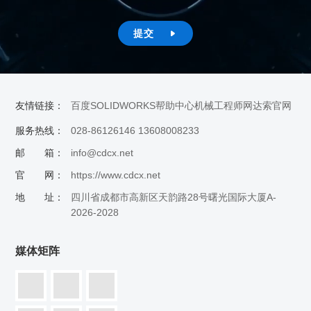
提交

友情链接：
百度
SOLIDWORKS帮助中心
机械工程师网
达索官网
服务热线：
028-86126146 13608008233
邮 箱：
info@cdcx.net
官 网：
https://www.cdcx.net
地 址：
四川省成都市高新区天韵路28号曙光国际大厦A-
2026-2028
媒体矩阵