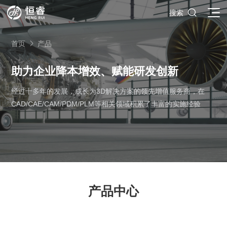

搜索
首页
产品

助力企业降本增效、赋能研发创新
经过十多年的发展，成长为3D解决方案的领先增值服务商，在
SOLIDWORKS研发设计
CAD/CAE/CAM/PDM/PLM等相关领域积累了丰富的实施经验
多学科仿真
SOLIDWORKS 3D CAD
面向工业
3DEXPERIENCE云平台
SOLIDWORKS 2D CAD
了解SIMULIA多学科仿真应用
面向公司与个人
船舶与海洋工程解决方案
推荐项目
产品的技术
SOLIDWORKS 3D电气设计
CST电磁仿真
什么是3DEXPERIENCE平台？
面向学术界
汽车行业数字化解决方案
公司类型
SIMULATION结构仿真分析
推荐工具
恒睿课堂
Abaqus有限元仿真分析
3DEXPERIENCE on the Cloud
ENOVIA产品全生命周期管理（PLM）
最新版本
推荐问答
工程设备设计解决方案
初创企业
教育工作者
产品中心
查看全部

Xflow流体仿真
增值服务
西南培训中心
3DEXPERIENCE Marketplace
BIOVIA生命科学和材料科学
资源下载
DriveWorks参数化工具
热门视频
航天航空行业解决方案
招聘岗位
企业家
研究人员
SolidWorks采购指南：正版软件的成本构成与价值解析
查看全部

产品报价
SOLIDWORKS PDM产品数据管理
技术文章
SOLIDWORKS Inspection质量检验
精选视频
增值服务-参数化
走进西南培训中心
SolidWorks代理商级别全解析：成都恒睿在西南区域凭
能源行业数字化解决方案
关于恒睿
学生/初学者