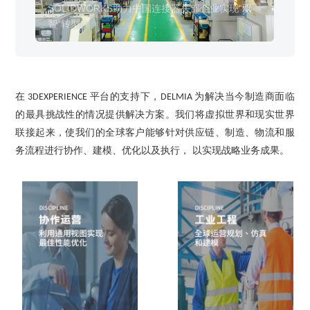
销售类
智”转型
备
什么值得信赖？
SOLIDWORKS助力中国连接器头部企业实现“双
鼎
系统要求
产品/服务
​SOLIDWORKS Manage项目管理
往期视频
增值服务-标准化
认证目录
获取SOLIDWORKS报价
机械设备行业数字化解决方案
智”转型
崛
新闻资讯
SOLIDWORKS购买如何选择代理商？一文看懂避坑指南
技术类
公司简介
DELMIA端到端ERP系统
校企合作
可视化&数字孪生技术
在线培训
联系我们
获取试用版
家居行业数字化解决方案
3DEXPERIENCE 平台是什么？
职能类
团队介绍
公司动态
查看全部

Curtain e-locker(易锁)防止资料外泄系统
CSWP证书
软件定制化开发
购买学生版
电气柜及电气行业数字化解决方案
SOLIDWORKS都有什么版本？哪个版本好用？
培训认证
活动资讯
查看全部

软件二次开发
联系研究销售部门
在
平台的支持下，
为解决当今制造商面临
3DEXPERIENCE
DELMIA
生命科学行业数字化解决方案
学习SOLIDWORKS需要多长时间?
行业资讯
的最具挑战性的情况提供解决方案。我们将虚拟世界和现实世界
商务合作
SOLIDWORKS仿真这块有必要学习吗？
联接起来，使我们的全球客户能够针对供应链、制造、物流和服
务流程进行协作、建模、优化以及执行， 以实现战略业务成果。