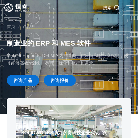

搜索
首页
产品

制造业的 ERP 和 MES 软件
Make It Happen，DELMIA 为制造商、供应链和服务商赋能，使
SOLIDWORKS研发设计
其能够高效地计划、管理、优化和执行其运营。
多学科仿真
SOLIDWORKS 3D CAD
面向工业
咨询产品
咨询报价
3DEXPERIENCE云平台
SOLIDWORKS 2D CAD
了解SIMULIA多学科仿真应用
面向公司与个人
船舶与海洋工程解决方案
推荐项目
产品的技术
SOLIDWORKS 3D电气设计
CST电磁仿真
什么是3DEXPERIENCE平台？
面向学术界
汽车行业数字化解决方案
公司类型
SIMULATION结构仿真分析
推荐工具
恒睿课堂
Abaqus有限元仿真分析
3DEXPERIENCE on the Cloud
ENOVIA产品全生命周期管理（PLM）
最新版本
推荐问答
工程设备设计解决方案
初创企业
教育工作者
查看全部

Xflow流体仿真
增值服务
西南培训中心
3DEXPERIENCE Marketplace
BIOVIA生命科学和材料科学
资源下载
DriveWorks参数化工具
热门视频
航天航空行业解决方案
招聘岗位
企业家
研究人员
SolidWorks采购指南：正版软件的成本构成与价值解析
查看全部

产品报价
SOLIDWORKS PDM产品数据管理
技术文章
SOLIDWORKS Inspection质量检验
精选视频
增值服务-参数化
走进西南培训中心
SOLIDWORKS助力永贵科技企业实现“双
鼎
SolidWorks代理商级别全解析：成都恒睿在西南区域凭
能源行业数字化解决方案
关于恒睿
学生/初学者