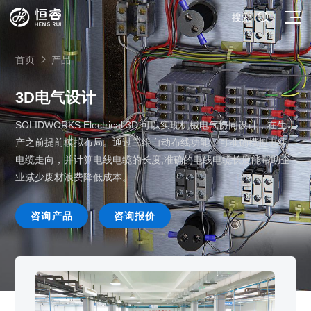

搜索
首页
产品

3D电气设计
SOLIDWORKS Electrical 3D 可以实现机械电气协同设计，在生
SOLIDWORKS研发设计
产之前提前模拟布局。通过三维自动布线功能，可准确模拟电线
多学科仿真
SOLIDWORKS 3D CAD
电缆走向，并计算电线电缆的长度,准确的电线电缆长度能帮助企
面向工业
业减少废材浪费降低成本。
3DEXPERIENCE云平台
SOLIDWORKS 2D CAD
了解SIMULIA多学科仿真应用
面向公司与个人
船舶与海洋工程解决方案
推荐项目
产品的技术
SOLIDWORKS 3D电气设计
CST电磁仿真
什么是3DEXPERIENCE平台？
咨询产品
咨询报价
面向学术界
汽车行业数字化解决方案
公司类型
SIMULATION结构仿真分析
推荐工具
恒睿课堂
Abaqus有限元仿真分析
3DEXPERIENCE on the Cloud
ENOVIA产品全生命周期管理（PLM）
最新版本
推荐问答
工程设备设计解决方案
初创企业
教育工作者
查看全部

Xflow流体仿真
增值服务
西南培训中心
3DEXPERIENCE Marketplace
BIOVIA生命科学和材料科学
资源下载
DriveWorks参数化工具
热门视频
航天航空行业解决方案
招聘岗位
企业家
研究人员
SolidWorks采购指南：正版软件的成本构成与价值解析
查看全部

产品报价
SOLIDWORKS PDM产品数据管理
技术文章
SOLIDWORKS Inspection质量检验
精选视频
增值服务-参数化
走进西南培训中心
SolidWorks代理商级别全解析：成都恒睿在西南区域凭
能源行业数字化解决方案
关于恒睿
学生/初学者