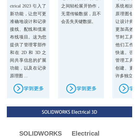
ctrical 2023 引入了
之间轻松展开协作，
系统相比，
新功能，让您可更
无需传输数据，且不
原理图创建
准确地设计和记录
会丢失关键数据。
让设计师工
接线、配线和缆束
更加高效，
布线项目。这为您
节时工具则
提供了管理零部件
他们工作起
和在 2D 和 3D 之
快速。强大
间共享信息的扩展
管理工具可
功能，以及在记录
创建、更新
原理图 ...
许多独立的 .
SOLIDWORKS Electrical