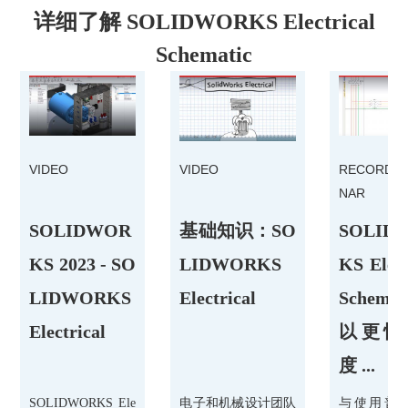
详细了解 SOLIDWORKS Electrical
Schematic
VIDEO
VIDEO
RECORDED
NAR
SOLIDWOR
基础知识：SO
SOLID
KS 2023 - SO
LIDWORKS
KS Elect
LIDWORKS
Electrical
Schemat
Electrical
以更快
度 ...
SOLIDWORKS Ele
电子和机械设计团队
与使用普通