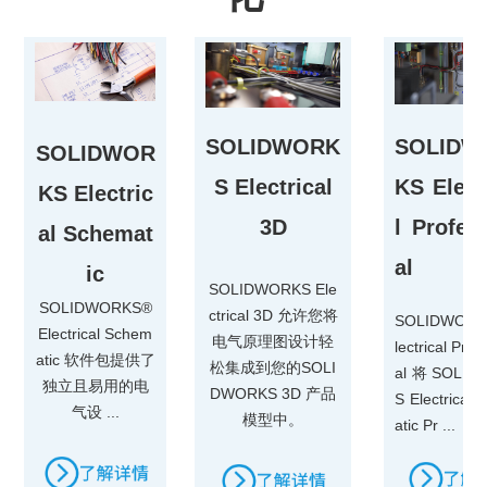
SOLIDWORK
SOLIDW
SOLIDWOR
S Electrical
KS Elect
KS Electric
3D
l Profes
al Schemat
al
ic
SOLIDWORKS Ele
SOLIDWORKS®
ctrical 3D 允许您将
SOLIDWORK
Electrical Schem
电气原理图设计轻
lectrical Prof
atic 软件包提供了
松集成到您的SOLI
al 将 SOLI
独立且易用的电
DWORKS 3D 产品
S Electrical
气设 ...
模型中。
atic Pr ...