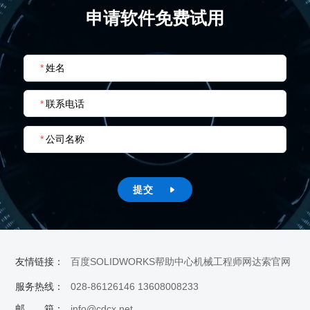
申请软件免费试用
*
姓名
*
联系电话
*
公司名称
提交

友情链接：
百度
SOLIDWORKS帮助中心
机械工程师网
达索官网
服务热线：
028-86126146 13608008233
邮 箱：
info@cdcx.net