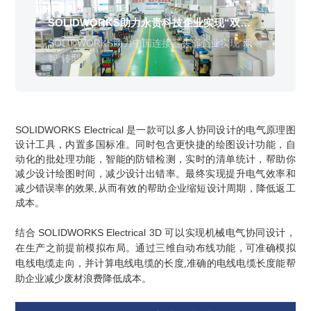
销售类
什么值得信赖？
系统要求
产品/服务
​SOLIDWORKS Manage项目管理
往期视频
增值服务-标准化
认证目录
获取SOLIDWORKS报价
机械设备行业数字化解决方案
SOLIDWORKS助力永贵科技企业实现“双
鼎
新闻资讯
SOLIDWORKS购买如何选择代理商？一文看懂避坑指南
技术类
公司简介
DELMIA端到端ERP系统
智”转型
备
校企合作
可视化&数字孪生技术
在线培训
联系我们
获取试用版
SOLIDWORKS助力中国连接器头部企业实现“双
鼎
家居行业数字化解决方案
3DEXPERIENCE 平台是什么？
职能类
团队介绍
公司动态
智”转型
崛
查看全部

Curtain e-locker(易锁)防止资料外泄系统
CSWP证书
软件定制化开发
购买学生版
电气柜及电气行业数字化解决方案
SOLIDWORKS都有什么版本？哪个版本好用？
培训认证
活动资讯
查看全部

软件二次开发
联系研究销售部门
生命科学行业数字化解决方案
学习SOLIDWORKS需要多长时间?
行业资讯
商务合作
SOLIDWORKS Electrical
SOLIDWORKS仿真这块有必要学习吗？
是一款可以多人协同设计的电气原理图
设计工具，内置多国标准。同时包含更快捷的绘图设计功能，自
动化的批处理功能，智能的防错检测，实时的清单统计，帮助你
减少设计绘图时间，减少设计出错率。最终实现提升电气效率和
减少错误率的效果,从而有效的帮助企业缩短设计周期，降低返工
成本。
SOLIDWORKS Electrical 3D
结合
可以实现机械电气协同设计，
在生产之前提前模拟布局。通过三维自动布线功能，可准确模拟
电线电缆走向，并计算电线电缆的长度,准确的电线电缆长度能帮
助企业减少废材浪费降低成本。