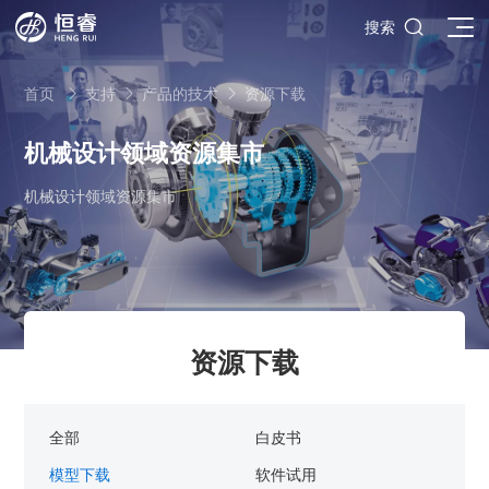

搜索
首页
支持
产品的技术
资源下载



机械设计领域资源集市
机械设计领域资源集市
SOLIDWORKS研发设计
多学科仿真
SOLIDWORKS 3D CAD
面向工业
3DEXPERIENCE云平台
SOLIDWORKS 2D CAD
了解SIMULIA多学科仿真应用
面向公司与个人
船舶与海洋工程解决方案
推荐项目
产品的技术
SOLIDWORKS 3D电气设计
CST电磁仿真
什么是3DEXPERIENCE平台？
面向学术界
汽车行业数字化解决方案
资源下载
公司类型
SIMULATION结构仿真分析
推荐工具
恒睿课堂
Abaqus有限元仿真分析
3DEXPERIENCE on the Cloud
ENOVIA产品全生命周期管理（PLM）
最新版本
推荐问答
工程设备设计解决方案
初创企业
教育工作者
查看全部

Xflow流体仿真
增值服务
西南培训中心
3DEXPERIENCE Marketplace
BIOVIA生命科学和材料科学
资源下载
DriveWorks参数化工具
热门视频
全部
白皮书
航天航空行业解决方案
招聘岗位
企业家
研究人员
SolidWorks采购指南：正版软件的成本构成与价值解析
查看全部

产品报价
SOLIDWORKS PDM产品数据管理
技术文章
SOLIDWORKS Inspection质量检验
精选视频
增值服务-参数化
走进西南培训中心
SolidWorks代理商级别全解析：成都恒睿在西南区域凭
模型下载
软件试用
能源行业数字化解决方案
关于恒睿
学生/初学者