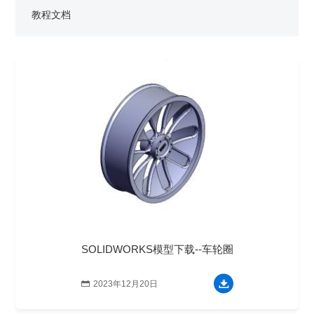
销售类
什么值得信赖？
系统要求
产品/服务
​SOLIDWORKS Manage项目管理
往期视频
增值服务-标准化
认证目录
获取SOLIDWORKS报价
教程文档
机械设备行业数字化解决方案
新闻资讯
SOLIDWORKS购买如何选择代理商？一文看懂避坑指南
技术类
公司简介
DELMIA端到端ERP系统
校企合作
可视化&数字孪生技术
在线培训
联系我们
获取试用版
家居行业数字化解决方案
3DEXPERIENCE 平台是什么？
职能类
团队介绍
公司动态
查看全部

Curtain e-locker(易锁)防止资料外泄系统
CSWP证书
软件定制化开发
购买学生版
电气柜及电气行业数字化解决方案
SOLIDWORKS都有什么版本？哪个版本好用？
培训认证
活动资讯
查看全部

软件二次开发
联系研究销售部门
生命科学行业数字化解决方案
学习SOLIDWORKS需要多长时间?
行业资讯
商务合作
SOLIDWORKS仿真这块有必要学习吗？
SOLIDWORKS模型下载--车轮圈

2023年12月20日