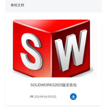
销售类
什么值得信赖？
系统要求
产品/服务
​SOLIDWORKS Manage项目管理
往期视频
增值服务-标准化
认证目录
获取SOLIDWORKS报价
教程文档
机械设备行业数字化解决方案
新闻资讯
SOLIDWORKS购买如何选择代理商？一文看懂避坑指南
技术类
公司简介
DELMIA端到端ERP系统
校企合作
可视化&数字孪生技术
在线培训
联系我们
获取试用版
家居行业数字化解决方案
3DEXPERIENCE 平台是什么？
职能类
团队介绍
公司动态
查看全部

Curtain e-locker(易锁)防止资料外泄系统
CSWP证书
软件定制化开发
购买学生版
电气柜及电气行业数字化解决方案
SOLIDWORKS都有什么版本？哪个版本好用？
培训认证
活动资讯
查看全部

软件二次开发
联系研究销售部门
生命科学行业数字化解决方案
学习SOLIDWORKS需要多长时间?
行业资讯
商务合作
SOLIDWORKS仿真这块有必要学习吗？
SOLIDWORKS2023版安装包

2024年04月03日