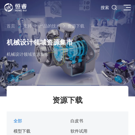

搜索
首页
支持
产品的技术
资源下载



机械设计领域资源集市
机械设计领域资源集市
SOLIDWORKS研发设计
多学科仿真
SOLIDWORKS 3D CAD
面向工业
3DEXPERIENCE云平台
SOLIDWORKS 2D CAD
了解SIMULIA多学科仿真应用
面向公司与个人
船舶与海洋工程解决方案
推荐项目
产品的技术
SOLIDWORKS 3D电气设计
CST电磁仿真
什么是3DEXPERIENCE平台？
面向学术界
汽车行业数字化解决方案
资源下载
公司类型
SIMULATION结构仿真分析
推荐工具
恒睿课堂
Abaqus有限元仿真分析
3DEXPERIENCE on the Cloud
ENOVIA产品全生命周期管理（PLM）
最新版本
推荐问答
工程设备设计解决方案
初创企业
教育工作者
查看全部

Xflow流体仿真
增值服务
西南培训中心
3DEXPERIENCE Marketplace
BIOVIA生命科学和材料科学
资源下载
DriveWorks参数化工具
热门视频
全部
白皮书
航天航空行业解决方案
招聘岗位
企业家
研究人员
SolidWorks采购指南：正版软件的成本构成与价值解析
查看全部

产品报价
SOLIDWORKS PDM产品数据管理
技术文章
SOLIDWORKS Inspection质量检验
精选视频
增值服务-参数化
走进西南培训中心
SolidWorks代理商级别全解析：成都恒睿在西南区域凭
模型下载
软件试用
能源行业数字化解决方案
关于恒睿
学生/初学者