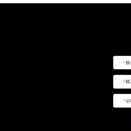
*
姓
*
联
*
公