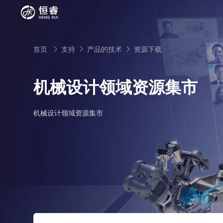
首页
支持
产品的技术
资源下载



机械设计领域资源集市
SOLIDWORKS研发设计
机械设计领域资源集市
多学科仿真
SOLIDWORKS 3D CAD
面向工业
3DEXPERIENCE云平台
SOLIDWORKS 2D CAD
了解SIMULIA多学科仿真应用
面向公司与个人
船舶与海洋工程解决方案
推荐项目
产品的技术
SOLIDWORKS 3D电气设计
CST电磁仿真
什么是3DEXPERIENCE平台？
面向学术界
汽车行业数字化解决方案
公司类型
SIMULATION结构仿真分析
推荐工具
恒睿课堂
Abaqus有限元仿真分析
3DEXPERIENCE on the Cloud
ENOVIA产品全生命周期管理（PLM）
最新版本
推荐问答
工程设备设计解决方案
初创企业
教育工作者
查看全部

Xflow流体仿真
增值服务
西南培训中心
3DEXPERIENCE Marketplace
BIOVIA生命科学和材料科学
资源下载
DriveWorks参数化工具
热门视频
航天航空行业解决方案
招聘岗位
企业家
研究人员
SolidWorks采购指南：正版软件的成本构成与价值解
查看全部

产品报价
SOLIDWORKS PDM产品数据管理
技术文章
SOLIDWORKS Inspection质量检验
精选视频
增值服务-参数化
走进西南培训中心