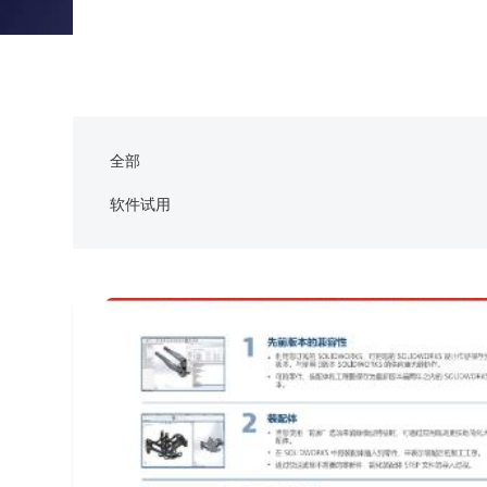
能源行业数字化解决方案
关于恒睿
学生/初学者
SolidWorks代理商级别全解析：成都恒睿在西南区
销售类
系统要求
产品/服务
​SOLIDWORKS Manage项目管理
往期视频
增值服务-标准化
认证目录
获取SOLIDWORKS报价
机械设备行业数字化解决方案
新闻资讯
SOLIDWORKS购买如何选择代理商？一文看懂避坑
技术类
公司简介
DELMIA端到端ERP系统
校企合作
可视化&数字孪生技术
在线培训
联系我们
获取试用版
家居行业数字化解决方案
3DEXPERIENCE 平台是什么？
职能类
团队介绍
公司动态
查看全部

Curtain e-locker(易锁)防止资料外泄系统
CSWP证书
软件定制化开发
购买学生版
电气柜及电气行业数字化解决方案
SOLIDWORKS都有什么版本？哪个版本好用？
培训认证
活动资讯
查看全部

全部
软件二次开发
联系研究销售部门
生命科学行业数字化解决方案
学习SOLIDWORKS需要多长时间?
行业资讯
软件试用
商务合作
SOLIDWORKS仿真这块有必要学习吗？