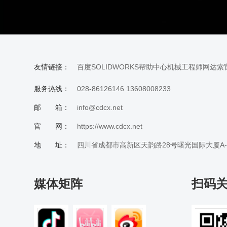
友情链接：
百度
SOLIDWORKS帮助中心
机械工程师网
达索
服务热线：
028-86126146 13608008233
邮 箱：
info@cdcx.net
官 网：
https://www.cdcx.net
地 址：
四川省成都市高新区天韵路28号曙光国际大厦A-20
媒体矩阵
扫码