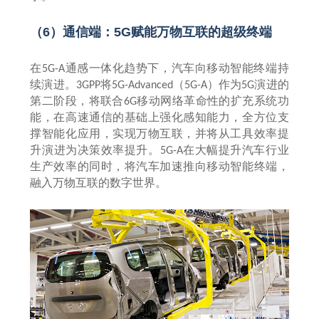
（
6
）通信端：
5G
赋能万物互联的超级终端
在
通感一体化趋势下，汽车向移动智能终端持
5G-A
续演进。
将
（
）作为
演进的
3GPP
5G-Advanced
5G-A
5G
第二阶段，将联合
移动网络革命性的扩充系统功
6G
能，在高速通信的基础上强化感知能力，全方位支
撑智能化应用，实现万物互联，并将从工具效率提
升演进为决策效率提升。
在大幅提升汽车行业
5G-A
生产效率的同时，将汽车加速推向移动智能终端，
融入万物互联的数字世界。