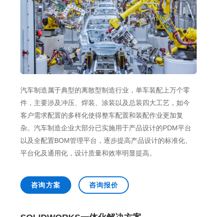
销售类
什么值得信赖？
系统要求
产品/服务
​SOLIDWORKS Manage项目管理
往期视频
增值服务-标准化
认证目录
获取SOLIDWORKS报价
机械设备行业数字化解决方案
新闻资讯
SOLIDWORKS购买如何选择代理商？一文看懂避坑指南
技术类
公司简介
DELMIA端到端ERP系统
校企合作
可视化&数字孪生技术
在线培训
联系我们
获取试用版
家居行业数字化解决方案
3DEXPERIENCE 平台是什么？
职能类
团队介绍
公司动态
查看全部

Curtain e-locker(易锁)防止资料外泄系统
CSWP证书
软件定制化开发
购买学生版
电气柜及电气行业数字化解决方案
SOLIDWORKS都有什么版本？哪个版本好用？
培训认证
活动资讯
查看全部

软件二次开发
联系研究销售部门
生命科学行业数字化解决方案
学习SOLIDWORKS需要多长时间?
行业资讯
商务合作
汽车制造属于典型的离散型制造行业，单车装配上万个零
SOLIDWORKS仿真这块有必要学习吗？
件，主要涉及冲压、焊装、涂装以及总装四大工艺，如今
客户需求配置的多样化使得整车配置和装配作业更加复
杂。汽车制造企业大部分已实施用于产品设计的PDM平台
以及全配置BOM管理平台，逐步提高产品设计的标准化、
平台化及通用化，设计质量和效率明显提高。
咨询方案
咨询报价