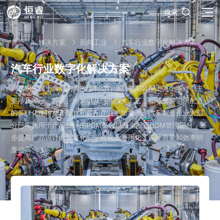

搜索
首页
解决方案
面向工业
汽车行业数字化解决方案



汽车行业数字化解决方案
汽车制造属于典型的离散型制造行业，单车装配上万个零件，主
SOLIDWORKS研发设计
要涉及冲压、焊装、涂装以及总装四大工艺，如今客户需求配置
多学科仿真
SOLIDWORKS 3D CAD
的多样化使得整车配置和装配作业更加复杂。汽车制造企业大部
面向工业
分已实施用于产品设计的PDM平台以及全配置BOM管理平台，逐
3DEXPERIENCE云平台
SOLIDWORKS 2D CAD
了解SIMULIA多学科仿真应用
步提高产品设计的标准化、平台化及通用化，设计质量和效率明
面向公司与个人
船舶与海洋工程解决方案
推荐项目
产品的技术
SOLIDWORKS 3D电气设计
显提高。
CST电磁仿真
什么是3DEXPERIENCE平台？
面向学术界
汽车行业数字化解决方案
公司类型
SIMULATION结构仿真分析
推荐工具
恒睿课堂
Abaqus有限元仿真分析
3DEXPERIENCE on the Cloud
ENOVIA产品全生命周期管理（PLM）
最新版本
推荐问答
工程设备设计解决方案
初创企业
教育工作者
查看全部

Xflow流体仿真
增值服务
西南培训中心
3DEXPERIENCE Marketplace
BIOVIA生命科学和材料科学
资源下载
DriveWorks参数化工具
热门视频
航天航空行业解决方案
招聘岗位
企业家
研究人员
SolidWorks采购指南：正版软件的成本构成与价值解析
查看全部

产品报价
SOLIDWORKS PDM产品数据管理
技术文章
SOLIDWORKS Inspection质量检验
精选视频
增值服务-参数化
走进西南培训中心
SolidWorks代理商级别全解析：成都恒睿在西南区域凭
能源行业数字化解决方案
关于恒睿
学生/初学者