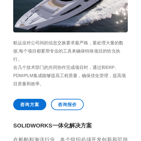
销售类
什么值得信赖？
系统要求
产品/服务
​SOLIDWORKS Manage项目管理
往期视频
增值服务-标准化
认证目录
获取SOLIDWORKS报价
机械设备行业数字化解决方案
新闻资讯
SOLIDWORKS购买如何选择代理商？一文看懂避坑指南
技术类
公司简介
DELMIA端到端ERP系统
校企合作
可视化&数字孪生技术
在线培训
联系我们
获取试用版
家居行业数字化解决方案
3DEXPERIENCE 平台是什么？
职能类
团队介绍
公司动态
查看全部

Curtain e-locker(易锁)防止资料外泄系统
CSWP证书
软件定制化开发
购买学生版
电气柜及电气行业数字化解决方案
SOLIDWORKS都有什么版本？哪个版本好用？
培训认证
活动资讯
查看全部

航运业对公司间的信息交换要求最严格，要处理大量的数
软件二次开发
联系研究销售部门
生命科学行业数字化解决方案
学习SOLIDWORKS需要多长时间?
行业资讯
据,每个项目都要用专业的工具来确保特殊项目的恰当执
商务合作
行。
SOLIDWORKS仿真这块有必要学习吗？
在几个技术部门的共同协作完成项目时，通过和ERP、
PDM/PLM集成能够提高工程质量，确保优化管理，提高项
目质量和效率。
咨询方案
咨询报价
SOLIDWORKS一体化解决方案
在船舶和海洋行业，各个组织必须开发创新和可持