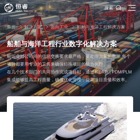

搜索
首页
解决方案
面向工业
船舶与海洋工程解决方案



船舶与海洋工程行业数字化解决方案
航运业对公司间的信息交换要求最严格，要处理大量的数据,每个
SOLIDWORKS研发设计
项目都要用专业的工具来确保特殊项目的恰当执行。
多学科仿真
SOLIDWORKS 3D CAD
在几个技术部门的共同协作完成项目时，通过和ERP、PDM/PLM
面向工业
集成能够提高工程质量，确保优化管理，提高项目质量和效率。
3DEXPERIENCE云平台
SOLIDWORKS 2D CAD
了解SIMULIA多学科仿真应用
面向公司与个人
船舶与海洋工程解决方案
推荐项目
产品的技术
SOLIDWORKS 3D电气设计
CST电磁仿真
什么是3DEXPERIENCE平台？
面向学术界
汽车行业数字化解决方案
公司类型
SIMULATION结构仿真分析
推荐工具
恒睿课堂
Abaqus有限元仿真分析
3DEXPERIENCE on the Cloud
ENOVIA产品全生命周期管理（PLM）
最新版本
推荐问答
工程设备设计解决方案
初创企业
教育工作者
查看全部

Xflow流体仿真
增值服务
西南培训中心
3DEXPERIENCE Marketplace
BIOVIA生命科学和材料科学
资源下载
DriveWorks参数化工具
热门视频
航天航空行业解决方案
招聘岗位
企业家
研究人员
SolidWorks采购指南：正版软件的成本构成与价值解析
查看全部

产品报价
SOLIDWORKS PDM产品数据管理
技术文章
SOLIDWORKS Inspection质量检验
精选视频
增值服务-参数化
走进西南培训中心
SolidWorks代理商级别全解析：成都恒睿在西南区域凭
能源行业数字化解决方案
关于恒睿
学生/初学者