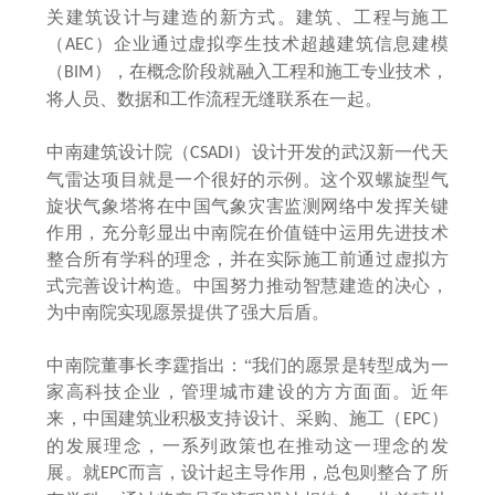
关建筑设计与建造的新方式。建筑、工程与施工
（
）企业通过虚拟孪生技术超越建筑信息建模
AEC
（
），在概念阶段就融入工程和施工专业技术，
BIM
将人员、数据和工作流程无缝联系在一起。
中南建筑设计院（
）设计开发的武汉新一代天
CSADI
气雷达项目就是一个很好的示例。这个双螺旋型气
旋状气象塔将在中国气象灾害监测网络中发挥关键
作用，充分彰显出中南院在价值链中运用先进技术
整合所有学科的理念，并在实际施工前通过虚拟方
式完善设计构造。中国努力推动智慧建造的决心，
为中南院实现愿景提供了强大后盾。
中南院董事长李霆指出：
“我们的愿景是转型成为一
家高科技企业，管理城市建设的方方面面。近年
来，中国建筑业积极支持设计、采购、施工（
）
EPC
的发展理念，一系列政策也在推动这一理念的发
展。就
而言，设计起主导作用，总包则整合了所
EPC