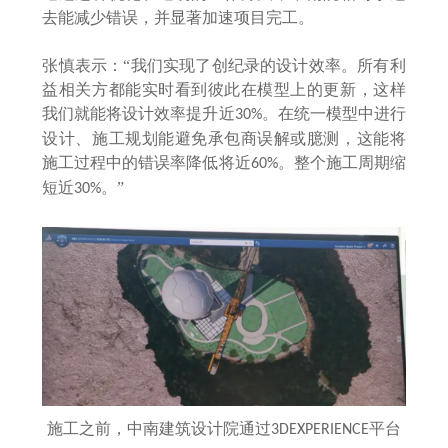
去能减少错误，并显著加速项目完工。
张慎表示：
“我们实现了创纪录的设计效率。所有利
益相关方都能实时看到彼此在模型上的更新，这样
我们就能将设计效率提升近
。在统一模型中进行
30%
设计、施工规划能避免承包商误解或臆测，这能将
施工过程中的错误率降低将近
。整个施工周期缩
60%
短近
。”
30%
施工之前，中南建筑设计院通过
平台
3DEXPERIENCE