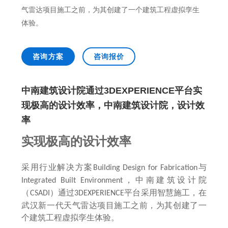
销售类
什么值得信赖？
系统要求
产品/服务
​SOLIDWORKS Manage项目管理
往期视频
增值服务-标准化
认证目录
气雷达项目施工之前，为其创建了一个建筑工程虚拟孪生
获取SOLIDWORKS报价
机械设备行业数字化解决方案
新闻资讯
SOLIDWORKS购买如何选择代理商？一文看懂避坑指南
技术类
公司简介
体验。
DELMIA端到端ERP系统
校企合作
可视化&数字孪生技术
在线培训
联系我们
获取试用版
家居行业数字化解决方案
3DEXPERIENCE 平台是什么？
职能类
团队介绍
公司动态
查看全部

Curtain e-locker(易锁)防止资料外泄系统
CSWP证书
软件定制化开发
购买学生版
电气柜及电气行业数字化解决方案
咨询方案
咨询报价
SOLIDWORKS都有什么版本？哪个版本好用？
培训认证
活动资讯
查看全部

软件二次开发
联系研究销售部门
生命科学行业数字化解决方案
学习SOLIDWORKS需要多长时间?
行业资讯
中南建筑设计院通过3DEXPERIENCE平台实
商务合作
SOLIDWORKS仿真这块有必要学习吗？
现极高的设计效率，中南建筑设计院，设计效
率
实现极高的设计效率
采用行业解决方案
与
Building Design for Fabrication
，中南建筑设计院
Integrated Built Environment
（
）通过
平台采用智慧施工，在
CSADI
3DEXPERIENCE
武汉新一代天气雷达项目施工之前，为其创建了一
个建筑工程虚拟孪生体验。