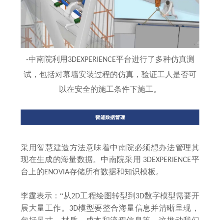
中南院利用
平台进行了多种仿真测
-
3DEXPERIENCE
试，包括对幕墙安装过程的仿真，验证工人是否可
以在安全的施工条件下施工。
采用智慧建造方法意味着中南院必须想办法管理其
现在生成的海量数据。中南院采用
平
3DEXPERIENCE
台上的
存储所有数据和知识模板。
ENOVIA
李霆表示：
“从
工程绘图转型到
数字模型需要开
2D
3D
展大量工作。
模型要整合海量信息并清晰呈现，
3D