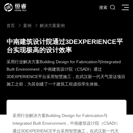

搜索
首页
案例
解决方案案例


中南建筑设计院通过3DEXPERIENCE平
台实现极高的设计效率
SOLIDWORKS研发设计
采用行业解决方案Building Design for Fabrication与Integrated
多学科仿真
SOLIDWORKS 3D CAD
Built Environment，中南建筑设计院（CSADI）通过
面向工业
3DEXPERIENCE平台采用智慧施工，在武汉新一代天气雷达项目
3DEXPERIENCE云平台
SOLIDWORKS 2D CAD
了解SIMULIA多学科仿真应用
施工之前，为其创建了一个建筑工程虚拟孪生体验。
面向公司与个人
船舶与海洋工程解决方案
推荐项目
产品的技术
SOLIDWORKS 3D电气设计
CST电磁仿真
什么是3DEXPERIENCE平台？
面向学术界
汽车行业数字化解决方案
公司类型
SIMULATION结构仿真分析
推荐工具
恒睿课堂
Abaqus有限元仿真分析
3DEXPERIENCE on the Cloud
ENOVIA产品全生命周期管理（PLM）
最新版本
推荐问答
工程设备设计解决方案
初创企业
教育工作者
查看全部

Xflow流体仿真
增值服务
西南培训中心
3DEXPERIENCE Marketplace
BIOVIA生命科学和材料科学
资源下载
DriveWorks参数化工具
热门视频
采用行业解决方案Building Design for Fabrication与
航天航空行业解决方案
招聘岗位
企业家
研究人员
SolidWorks采购指南：正版软件的成本构成与价值解析
Integrated Built Environment，中南建筑设计院（CSADI）
查看全部

产品报价
SOLIDWORKS PDM产品数据管理
技术文章
SOLIDWORKS Inspection质量检验
精选视频
增值服务-参数化
走进西南培训中心
SolidWorks代理商级别全解析：成都恒睿在西南区域凭
能源行业数字化解决方案
通过3DEXPERIENCE平台采用智慧施工，在武汉新一代天
关于恒睿
学生/初学者