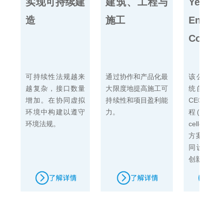
实现可持续建
建筑、工程与
Yellow
造
施工
Engine
Consul
可持续性法规越来
通过协作和产品化最
该公司选
越复杂，接口数量
大限度地提高施工可
统的3DEX
增加。在协同虚拟
持续性和项目盈利能
CE®平台
环境中构建以遵守
力。
程(Engine
环境法规。
cellen
方案体验
同设计与
创新。