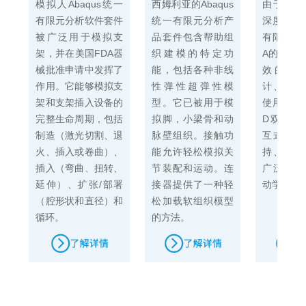
模拟人Abaqus统一
西姆利亚的Abaqus
由于其产
有限元分析软件套件
统一有限元分析产
深度和广度
被广泛用于模拟支
品套件包含帮助组
有限元分析
架，并在美国FDA器
织建模的特定功
A的产品
械批准申请中发挥了
能，包括各种非线
效的手
作用。它能够模拟支
性弹性超弹性模
计、制造
架和支架插入设备的
型。它已被用于模
使用。功
完整生命周期，包括
拟脚，小梁骨和动
D双向集
制造（激光切割、退
脉壁组织。接触功
互式建模
火、插入或卷曲）、
能允许轻松模拟关
持、完整
插入（弯曲、扭转、
节装配和运动。连
广泛的素
延伸）、扩张/部署
接器提供了一种轻
动学。
（腔形状和直径）和
松加载软组织模型
循环。
的方法。