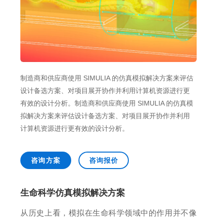
销售类
什么值得信赖？
系统要求
产品/服务
​SOLIDWORKS Manage项目管理
往期视频
增值服务-标准化
认证目录
获取SOLIDWORKS报价
机械设备行业数字化解决方案
新闻资讯
SOLIDWORKS购买如何选择代理商？一文看懂避坑指南
技术类
公司简介
DELMIA端到端ERP系统
校企合作
可视化&数字孪生技术
在线培训
联系我们
获取试用版
家居行业数字化解决方案
3DEXPERIENCE 平台是什么？
职能类
团队介绍
公司动态
查看全部

Curtain e-locker(易锁)防止资料外泄系统
CSWP证书
软件定制化开发
购买学生版
电气柜及电气行业数字化解决方案
SOLIDWORKS都有什么版本？哪个版本好用？
培训认证
活动资讯
查看全部

软件二次开发
联系研究销售部门
生命科学行业数字化解决方案
学习SOLIDWORKS需要多长时间?
行业资讯
制造商和供应商使用 SIMULIA 的仿真模拟解决方案来评估
商务合作
设计备选方案、对项目展开协作并利用计算机资源进行更
SOLIDWORKS仿真这块有必要学习吗？
有效的设计分析。制造商和供应商使用 SIMULIA 的仿真模
拟解决方案来评估设计备选方案、对项目展开协作并利用
计算机资源进行更有效的设计分析。
咨询方案
咨询报价
生命科学仿真模拟解决方案
从历史上看，模拟在生命科学领域中的作用并不像