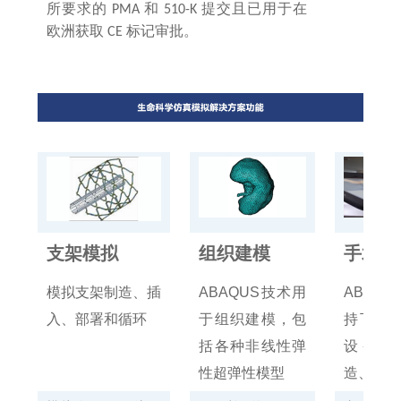
所要求的
和
提交且已用于在
PMA
510-K
欧洲获取
标记审批。
CE
支架模拟
组织建模
手术设
模拟支架制造、插
ABAQUS技术用
ABAQ
入、部署和循环
于组织建模，包
持下的
括各种非线性弹
设备设
性超弹性模型
造、组