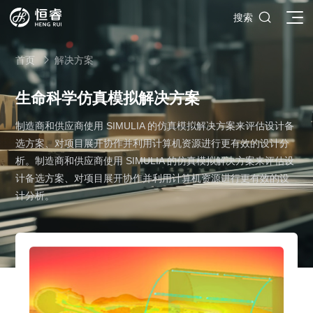

搜索
首页
解决方案

生命科学仿真模拟解决方案
制造商和供应商使用 SIMULIA 的仿真模拟解决方案来评估设计备
SOLIDWORKS研发设计
选方案、对项目展开协作并利用计算机资源进行更有效的设计分
多学科仿真
SOLIDWORKS 3D CAD
析。制造商和供应商使用 SIMULIA 的仿真模拟解决方案来评估设
面向工业
计备选方案、对项目展开协作并利用计算机资源进行更有效的设
3DEXPERIENCE云平台
SOLIDWORKS 2D CAD
了解SIMULIA多学科仿真应用
计分析。
面向公司与个人
船舶与海洋工程解决方案
推荐项目
产品的技术
SOLIDWORKS 3D电气设计
CST电磁仿真
什么是3DEXPERIENCE平台？
面向学术界
汽车行业数字化解决方案
公司类型
SIMULATION结构仿真分析
推荐工具
恒睿课堂
Abaqus有限元仿真分析
3DEXPERIENCE on the Cloud
ENOVIA产品全生命周期管理（PLM）
最新版本
推荐问答
工程设备设计解决方案
初创企业
教育工作者
查看全部

Xflow流体仿真
增值服务
西南培训中心
3DEXPERIENCE Marketplace
BIOVIA生命科学和材料科学
资源下载
DriveWorks参数化工具
热门视频
航天航空行业解决方案
招聘岗位
企业家
研究人员
SolidWorks采购指南：正版软件的成本构成与价值解析
查看全部

产品报价
SOLIDWORKS PDM产品数据管理
技术文章
SOLIDWORKS Inspection质量检验
精选视频
增值服务-参数化
走进西南培训中心
SolidWorks代理商级别全解析：成都恒睿在西南区域凭
能源行业数字化解决方案
关于恒睿
学生/初学者