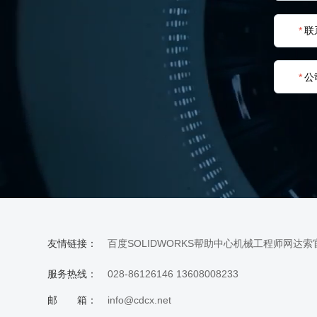
*
联
*
公
友情链接：
百度
SOLIDWORKS帮助中心
机械工程师网
达索
服务热线：
028-86126146 13608008233
邮 箱：
info@cdcx.net