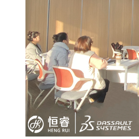
能源行业数字化解决方案
关于恒睿
学生/初学者
SolidWorks代理商级别全解析：成都恒睿在西南区
销售类
系统要求
产品/服务
​SOLIDWORKS Manage项目管理
往期视频
增值服务-标准化
认证目录
获取SOLIDWORKS报价
机械设备行业数字化解决方案
新闻资讯
SOLIDWORKS购买如何选择代理商？一文看懂避坑
技术类
公司简介
DELMIA端到端ERP系统
校企合作
可视化&数字孪生技术
在线培训
联系我们
获取试用版
家居行业数字化解决方案
3DEXPERIENCE 平台是什么？
职能类
团队介绍
公司动态
查看全部

Curtain e-locker(易锁)防止资料外泄系统
CSWP证书
软件定制化开发
购买学生版
电气柜及电气行业数字化解决方案
SOLIDWORKS都有什么版本？哪个版本好用？
培训认证
活动资讯
查看全部

软件二次开发
联系研究销售部门
生命科学行业数字化解决方案
学习SOLIDWORKS需要多长时间?
行业资讯
商务合作
SOLIDWORKS仿真这块有必要学习吗？