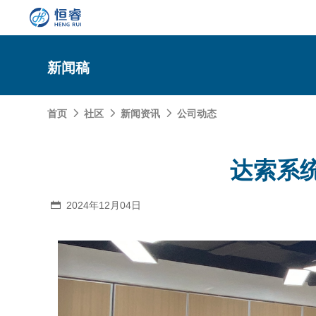
新闻稿
首页
社区
新闻资讯
公司动态



SOLIDWORKS研发设计
达索系
多学科仿真
SOLIDWORKS 3D CAD
面向工业
3DEXPERIENCE云平台
SOLIDWORKS 2D CAD
了解SIMULIA多学科仿真应用
2024年12月04日

面向公司与个人
船舶与海洋工程解决方案
推荐项目
产品的技术
SOLIDWORKS 3D电气设计
CST电磁仿真
什么是3DEXPERIENCE平台？
面向学术界
汽车行业数字化解决方案
公司类型
SIMULATION结构仿真分析
推荐工具
恒睿课堂
Abaqus有限元仿真分析
3DEXPERIENCE on the Cloud
ENOVIA产品全生命周期管理（PLM）
最新版本
推荐问答
工程设备设计解决方案
初创企业
教育工作者
查看全部

Xflow流体仿真
增值服务
西南培训中心
3DEXPERIENCE Marketplace
BIOVIA生命科学和材料科学
资源下载
DriveWorks参数化工具
热门视频
航天航空行业解决方案
招聘岗位
企业家
研究人员
SolidWorks采购指南：正版软件的成本构成与价值解
查看全部

产品报价
SOLIDWORKS PDM产品数据管理
技术文章
SOLIDWORKS Inspection质量检验
精选视频
增值服务-参数化
走进西南培训中心