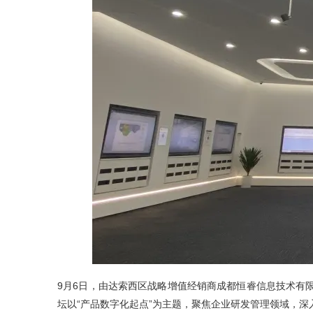
能源行业数字化解决方案
关于恒睿
学生/初学者
SolidWorks代理商级别全解析：成都恒睿在西南区
销售类
系统要求
产品/服务
​SOLIDWORKS Manage项目管理
往期视频
增值服务-标准化
认证目录
获取SOLIDWORKS报价
机械设备行业数字化解决方案
新闻资讯
SOLIDWORKS购买如何选择代理商？一文看懂避坑
技术类
公司简介
DELMIA端到端ERP系统
校企合作
可视化&数字孪生技术
在线培训
联系我们
获取试用版
家居行业数字化解决方案
3DEXPERIENCE 平台是什么？
职能类
团队介绍
公司动态
查看全部

Curtain e-locker(易锁)防止资料外泄系统
CSWP证书
软件定制化开发
购买学生版
电气柜及电气行业数字化解决方案
SOLIDWORKS都有什么版本？哪个版本好用？
培训认证
活动资讯
查看全部

软件二次开发
联系研究销售部门
生命科学行业数字化解决方案
学习SOLIDWORKS需要多长时间?
行业资讯
商务合作
SOLIDWORKS仿真这块有必要学习吗？
9月6日，由达索西区战略增值经销商成都恒睿信息技术有限
坛以“产品数字化起点”为主题，聚焦企业研发管理领域，