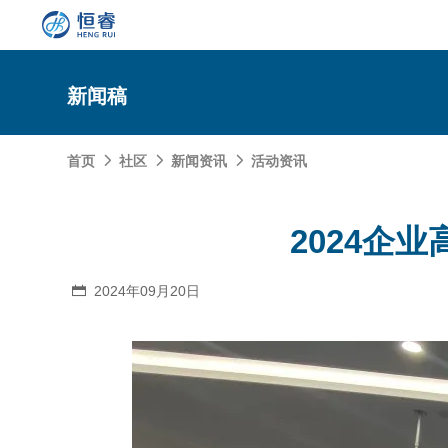
新闻稿
首页
社区
新闻资讯
活动资讯



SOLIDWORKS研发设计
2024企
多学科仿真
SOLIDWORKS 3D CAD
面向工业
3DEXPERIENCE云平台
SOLIDWORKS 2D CAD
了解SIMULIA多学科仿真应用
2024年09月20日

面向公司与个人
船舶与海洋工程解决方案
推荐项目
产品的技术
SOLIDWORKS 3D电气设计
CST电磁仿真
什么是3DEXPERIENCE平台？
面向学术界
汽车行业数字化解决方案
公司类型
SIMULATION结构仿真分析
推荐工具
恒睿课堂
Abaqus有限元仿真分析
3DEXPERIENCE on the Cloud
ENOVIA产品全生命周期管理（PLM）
最新版本
推荐问答
工程设备设计解决方案
初创企业
教育工作者
查看全部

Xflow流体仿真
增值服务
西南培训中心
3DEXPERIENCE Marketplace
BIOVIA生命科学和材料科学
资源下载
DriveWorks参数化工具
热门视频
航天航空行业解决方案
招聘岗位
企业家
研究人员
SolidWorks采购指南：正版软件的成本构成与价值解
查看全部

产品报价
SOLIDWORKS PDM产品数据管理
技术文章
SOLIDWORKS Inspection质量检验
精选视频
增值服务-参数化
走进西南培训中心