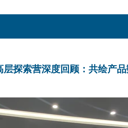
业高层探索营深度回顾：共绘产
析