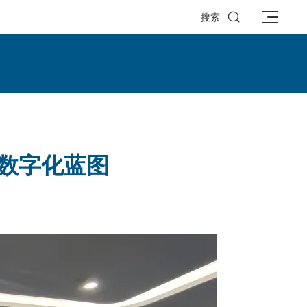

搜索
品数字化蓝图