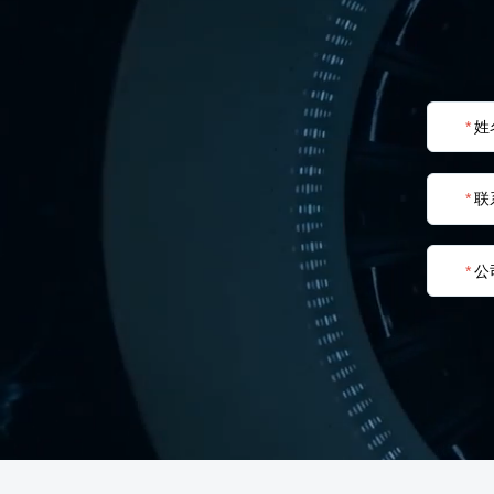
*
姓
*
联
*
公