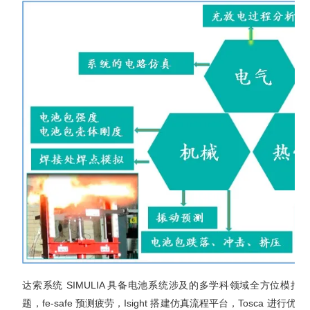
达索系统 SIMULIA 具备电池系统涉及的多学科领域全方位模拟能力
题，fe-safe 预测疲劳，Isight 搭建仿真流程平台，Tosca 进