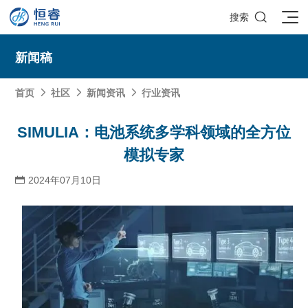

搜索
新闻稿
首页
社区
新闻资讯
行业资讯



SOLIDWORKS研发设计
SIMULIA：电池系统多学科领域的全方位
模拟专家
多学科仿真
SOLIDWORKS 3D CAD
面向工业
2024年07月10日

3DEXPERIENCE云平台
SOLIDWORKS 2D CAD
了解SIMULIA多学科仿真应用
面向公司与个人
船舶与海洋工程解决方案
推荐项目
产品的技术
SOLIDWORKS 3D电气设计
CST电磁仿真
什么是3DEXPERIENCE平台？
面向学术界
汽车行业数字化解决方案
公司类型
SIMULATION结构仿真分析
推荐工具
恒睿课堂
Abaqus有限元仿真分析
3DEXPERIENCE on the Cloud
ENOVIA产品全生命周期管理（PLM）
最新版本
推荐问答
工程设备设计解决方案
初创企业
教育工作者
查看全部

Xflow流体仿真
增值服务
西南培训中心
3DEXPERIENCE Marketplace
BIOVIA生命科学和材料科学
资源下载
DriveWorks参数化工具
热门视频
航天航空行业解决方案
招聘岗位
企业家
研究人员
SolidWorks采购指南：正版软件的成本构成与价值解析
查看全部

产品报价
SOLIDWORKS PDM产品数据管理
技术文章
SOLIDWORKS Inspection质量检验
精选视频
增值服务-参数化
走进西南培训中心
SolidWorks代理商级别全解析：成都恒睿在西南区域凭
能源行业数字化解决方案
关于恒睿
学生/初学者