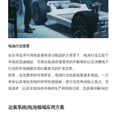
销售类
什么值得信赖？
系统要求
产品/服务
​SOLIDWORKS Manage项目管理
往期视频
增值服务-标准化
认证目录
获取SOLIDWORKS报价
机械设备行业数字化解决方案
新闻资讯
SOLIDWORKS购买如何选择代理商？一文看懂避坑指南
技术类
公司简介
DELMIA端到端ERP系统
校企合作
可视化&数字孪生技术
在线培训
联系我们
获取试用版
家居行业数字化解决方案
3DEXPERIENCE 平台是什么？
职能类
团队介绍
公司动态
查看全部

Curtain e-locker(易锁)防止资料外泄系统
CSWP证书
软件定制化开发
购买学生版
电气柜及电气行业数字化解决方案
SOLIDWORKS都有什么版本？哪个版本好用？
培训认证
活动资讯
查看全部

软件二次开发
联系研究销售部门
生命科学行业数字化解决方案
学习SOLIDWORKS需要多长时间?
行业资讯
商务合作
电池行业背景
SOLIDWORKS仿真这块有必要学习吗？
在全球追求可持续发展和清洁能源的大背景下，电池行业正处于蓬
市场的迅速崛起、可再生能源存储需求的不断增长以及消费电子设
行业的市场规模呈现出爆发式的扩张态势。
然而，在这繁荣的市场背后，电池行业也面临着诸多挑战。一方面
寿命以及缩短充电时间等性能指标，是行业竞争的核心焦点。另一
低成本，以及实现绿色环保的生产和回收过程，也是亟待解决的难
达索系统|电池领域应用方案