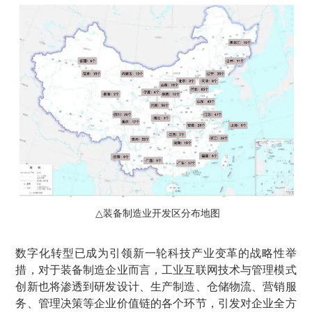
销售类
什么值得信赖？
系统要求
产品/服务
​SOLIDWORKS Manage项目管理
往期视频
增值服务-标准化
认证目录
获取SOLIDWORKS报价
机械设备行业数字化解决方案
新闻资讯
SOLIDWORKS购买如何选择代理商？一文看懂避坑指南
技术类
公司简介
DELMIA端到端ERP系统
校企合作
可视化&数字孪生技术
在线培训
联系我们
获取试用版
家居行业数字化解决方案
3DEXPERIENCE 平台是什么？
职能类
团队介绍
公司动态
查看全部

Curtain e-locker(易锁)防止资料外泄系统
CSWP证书
软件定制化开发
购买学生版
电气柜及电气行业数字化解决方案
SOLIDWORKS都有什么版本？哪个版本好用？
培训认证
活动资讯
查看全部

软件二次开发
联系研究销售部门
生命科学行业数字化解决方案
学习SOLIDWORKS需要多长时间?
行业资讯
商务合作
SOLIDWORKS仿真这块有必要学习吗？
装备制造业开发区分布地图
△
数字化转型已成为引领新一轮科技产业变革的战略性举
措，对于装备制造企业而言，工业互联网技术与管理模式
创新也将渗透到研发设计、生产制造、仓储物流、营销服
务、管理决策等企业价值链的各个环节，引发对企业全方