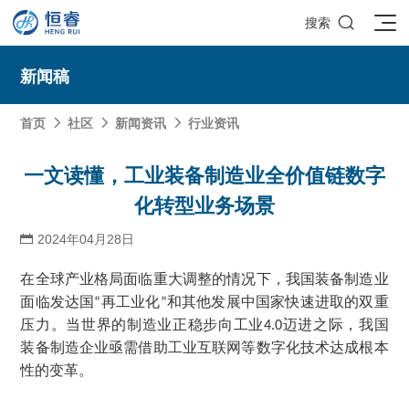

搜索
新闻稿
首页
社区
新闻资讯
行业资讯



SOLIDWORKS研发设计
一文读懂，工业装备制造业全价值链数字
化转型业务场景
多学科仿真
SOLIDWORKS 3D CAD
面向工业
2024年04月28日

3DEXPERIENCE云平台
SOLIDWORKS 2D CAD
了解SIMULIA多学科仿真应用
面向公司与个人
船舶与海洋工程解决方案
推荐项目
产品的技术
SOLIDWORKS 3D电气设计
在全球产业格局面临重大调整的情况下，我国装备制造业
CST电磁仿真
什么是3DEXPERIENCE平台？
面向学术界
汽车行业数字化解决方案
公司类型
面临发达国
再工业化
和其他发展中国家快速进取的双重
“
”
SIMULATION结构仿真分析
推荐工具
恒睿课堂
Abaqus有限元仿真分析
3DEXPERIENCE on the Cloud
ENOVIA产品全生命周期管理（PLM）
最新版本
压力。当世界的制造业正稳步向工业
迈进之际，我国
4.0
推荐问答
工程设备设计解决方案
初创企业
教育工作者
装备制造企业亟需借助工业互联网等数字化技术达成根本
查看全部

Xflow流体仿真
增值服务
西南培训中心
3DEXPERIENCE Marketplace
BIOVIA生命科学和材料科学
资源下载
DriveWorks参数化工具
热门视频
航天航空行业解决方案
招聘岗位
企业家
性的变革。
研究人员
SolidWorks采购指南：正版软件的成本构成与价值解析
查看全部

产品报价
SOLIDWORKS PDM产品数据管理
技术文章
SOLIDWORKS Inspection质量检验
精选视频
增值服务-参数化
走进西南培训中心
SolidWorks代理商级别全解析：成都恒睿在西南区域凭
能源行业数字化解决方案
关于恒睿
学生/初学者