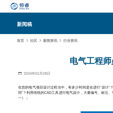
新闻稿
首页
社区
新闻资讯
行业资讯



SOLIDWORKS研发设计
电气工程师
多学科仿真
SOLIDWORKS 3D CAD
面向工业
3DEXPERIENCE云平台
SOLIDWORKS 2D CAD
了解SIMULIA多学科仿真应用
2024年02月28日

面向公司与个人
船舶与海洋工程解决方案
推荐项目
产品的技术
SOLIDWORKS 3D电气设计
CST电磁仿真
什么是3DEXPERIENCE平台？
面向学术界
汽车行业数字化解决方案
公司类型
在您的电气项目设计过程当中，有多少时间是在进行“设计”
SIMULATION结构仿真分析
推荐工具
恒睿课堂
Abaqus有限元仿真分析
3DEXPERIENCE on the Cloud
ENOVIA产品全生命周期管理（PLM）
最新版本
同”？利用传统的CAD工具进行电气设计，大量编号、标注
推荐问答
工程设备设计解决方案
初创企业
教育工作者
一）；
查看全部

Xflow流体仿真
增值服务
西南培训中心
3DEXPERIENCE Marketplace
BIOVIA生命科学和材料科学
资源下载
DriveWorks参数化工具
热门视频
航天航空行业解决方案
招聘岗位
企业家
研究人员
SolidWorks采购指南：正版软件的成本构成与价值解
查看全部

产品报价
SOLIDWORKS PDM产品数据管理
技术文章
SOLIDWORKS Inspection质量检验
精选视频
增值服务-参数化
走进西南培训中心