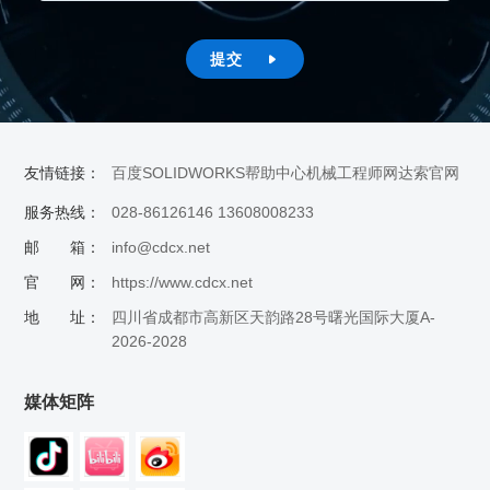
提交

友情链接：
百度
SOLIDWORKS帮助中心
机械工程师网
达索官网
服务热线：
028-86126146 13608008233
邮 箱：
info@cdcx.net
官 网：
https://www.cdcx.net
地 址：
四川省成都市高新区天韵路28号曙光国际大厦A-
2026-2028
媒体矩阵