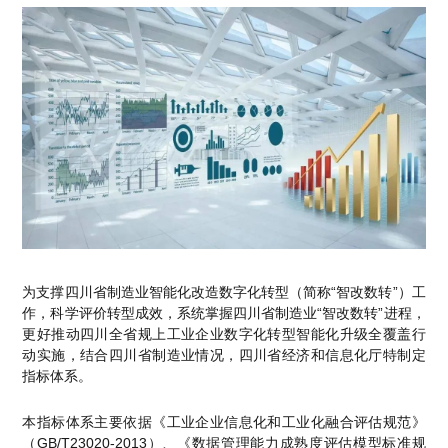
销售类
什么值得信赖？
系统要求
产品/服务
​SOLIDWORKS Manage项目管理
往期视频
增值服务-标准化
认证目录
获取SOLIDWORKS报价
机械设备行业数字化解决方案
新闻资讯
SOLIDWORKS购买如何选择代理商？一文看懂避坑指南
技术类
公司简介
DELMIA端到端ERP系统
校企合作
可视化&数字孪生技术
在线培训
联系我们
获取试用版
家居行业数字化解决方案
3DEXPERIENCE 平台是什么？
职能类
团队介绍
公司动态
查看全部

Curtain e-locker(易锁)防止资料外泄系统
CSWP证书
软件定制化开发
购买学生版
电气柜及电气行业数字化解决方案
SOLIDWORKS都有什么版本？哪个版本好用？
培训认证
活动资讯
查看全部

软件二次开发
联系研究销售部门
生命科学行业数字化解决方案
学习SOLIDWORKS需要多长时间?
行业资讯
商务合作
SOLIDWORKS仿真这块有必要学习吗？
为支撑四川省制造业智能化改造数字化转型（简称“智改数转”）工
作，科学评价转型成效，系统掌握四川省制造业“智改数转”进程，
更好推动四川全省规上工业企业数字化转型智能化升级全覆盖行
动实施，结合四川省制造业情况，四川省经济和信息化厅特制定
指标体系。
本指标体系主要依据《工业企业信息化和工业化融合评估规范》
（GB/T23020-2013）、《数据管理能力成熟度评估模型标准规