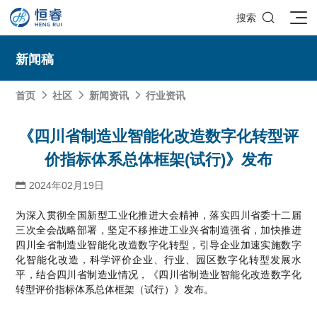

搜索
新闻稿
首页
社区
新闻资讯
行业资讯



SOLIDWORKS研发设计
《四川省制造业智能化改造数字化转型评
价指标体系总体框架(试行)》发布
多学科仿真
SOLIDWORKS 3D CAD
面向工业
2024年02月19日

3DEXPERIENCE云平台
SOLIDWORKS 2D CAD
了解SIMULIA多学科仿真应用
面向公司与个人
船舶与海洋工程解决方案
为深入贯彻全国新型工业化推进大会精神，落实四川省委十二届
推荐项目
产品的技术
SOLIDWORKS 3D电气设计
CST电磁仿真
什么是3DEXPERIENCE平台？
面向学术界
三次全会战略部署，坚定不移推进工业兴省制造强省，加快推进
汽车行业数字化解决方案
公司类型
SIMULATION结构仿真分析
推荐工具
恒睿课堂
Abaqus有限元仿真分析
四川全省制造业智能化改造数字化转型，引导企业加速实施数字
3DEXPERIENCE on the Cloud
ENOVIA产品全生命周期管理（PLM）
最新版本
推荐问答
工程设备设计解决方案
初创企业
化智能化改造，科学评价企业、行业、园区数字化转型发展水
教育工作者
查看全部

Xflow流体仿真
增值服务
西南培训中心
3DEXPERIENCE Marketplace
BIOVIA生命科学和材料科学
资源下载
平，结合四川省制造业情况，《四川省制造业智能化改造数字化
DriveWorks参数化工具
热门视频
航天航空行业解决方案
招聘岗位
企业家
研究人员
SolidWorks采购指南：正版软件的成本构成与价值解析
转型评价指标体系总体框架（试行）》发布。
查看全部

产品报价
SOLIDWORKS PDM产品数据管理
技术文章
SOLIDWORKS Inspection质量检验
精选视频
增值服务-参数化
走进西南培训中心
SolidWorks代理商级别全解析：成都恒睿在西南区域凭
能源行业数字化解决方案
关于恒睿
学生/初学者