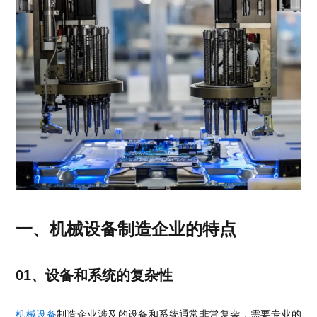
销售类
什么值得信赖？
系统要求
产品/服务
​SOLIDWORKS Manage项目管理
往期视频
增值服务-标准化
认证目录
获取SOLIDWORKS报价
机械设备行业数字化解决方案
新闻资讯
SOLIDWORKS购买如何选择代理商？一文看懂避坑指南
技术类
公司简介
DELMIA端到端ERP系统
校企合作
可视化&数字孪生技术
在线培训
联系我们
获取试用版
家居行业数字化解决方案
3DEXPERIENCE 平台是什么？
职能类
团队介绍
公司动态
查看全部

Curtain e-locker(易锁)防止资料外泄系统
CSWP证书
软件定制化开发
购买学生版
电气柜及电气行业数字化解决方案
SOLIDWORKS都有什么版本？哪个版本好用？
培训认证
活动资讯
查看全部

软件二次开发
联系研究销售部门
生命科学行业数字化解决方案
学习SOLIDWORKS需要多长时间?
行业资讯
商务合作
SOLIDWORKS仿真这块有必要学习吗？
一、机械设备制造企业的特点
01、设备和系统的复杂性
机械设备
制造企业涉及的设备和系统通常非常复杂，需要专业的