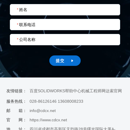
*
姓名
*
联系电话
*
公司名称
提交

友情链接：
百度
SOLIDWORKS帮助中心
机械工程师网
达索官网
服务热线：
028-86126146 13608008233
邮 箱：
info@cdcx.net
官 网：
https://www.cdcx.net
地 址：
四川省成都市高新区天韵路28号曙光国际大厦A-