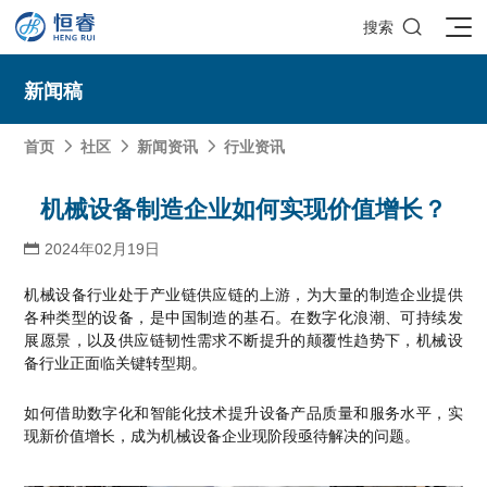

搜索
新闻稿
首页
社区
新闻资讯
行业资讯



SOLIDWORKS研发设计
机械设备制造企业如何实现价值增长？
多学科仿真
SOLIDWORKS 3D CAD
2024年02月19日

面向工业
3DEXPERIENCE云平台
SOLIDWORKS 2D CAD
了解SIMULIA多学科仿真应用
机械设备行业处于产业链供应链的上游，为大量的制造企业提供
面向公司与个人
船舶与海洋工程解决方案
各种类型的设备，是中国制造的基石。在数字化浪潮、可持续发
推荐项目
产品的技术
SOLIDWORKS 3D电气设计
CST电磁仿真
什么是3DEXPERIENCE平台？
展愿景，以及供应链韧性需求不断提升的颠覆性趋势下，机械设
面向学术界
汽车行业数字化解决方案
公司类型
备行业正面临关键转型期。
SIMULATION结构仿真分析
推荐工具
恒睿课堂
Abaqus有限元仿真分析
3DEXPERIENCE on the Cloud
ENOVIA产品全生命周期管理（PLM）
最新版本
推荐问答
工程设备设计解决方案
初创企业
教育工作者
如何借助数字化和智能化技术提升设备产品质量和服务水平，实
查看全部

Xflow流体仿真
增值服务
西南培训中心
3DEXPERIENCE Marketplace
BIOVIA生命科学和材料科学
资源下载
DriveWorks参数化工具
热门视频
现新价值增长，成为机械设备企业现阶段亟待解决的问题。
航天航空行业解决方案
招聘岗位
企业家
研究人员
SolidWorks采购指南：正版软件的成本构成与价值解析
查看全部

产品报价
SOLIDWORKS PDM产品数据管理
技术文章
SOLIDWORKS Inspection质量检验
精选视频
增值服务-参数化
走进西南培训中心
SolidWorks代理商级别全解析：成都恒睿在西南区域凭
能源行业数字化解决方案
关于恒睿
学生/初学者