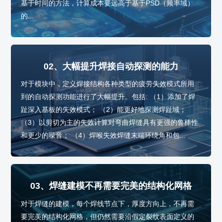
基于时间的方法，计算成本要远高于基于PSD（频率域）
的...
02、大幅提升焊接自动探测的能力
对于模块中，定义焊接结构各种类型的疲劳失效模式所用
到的自动探测功能进行了大幅提升。包括: （1）添加了焊
趾深入基板的失效模式； （2）能更好地探测焊趾域；
（3）以剪切为主的失效计算对弯曲焊缝具有更强的鲁棒性
和更少的噪音； （4）焊喉失效焊缝末端环绕角和包...
03、焊缝建模不再需要完美的结构化网格
对于焊缝的建模，每个焊线节点下，厚度方向上，不再需
要完美的结构化网格，但仍然需要沿假定裂纹表面定义的