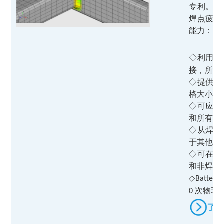
专利。这
焊点疲劳
能力：
◇利用单
接，所有
◇提供一
格大小或
◇可应用
和所有类
◇从焊接
于其他尖
◇可在单
和非焊接
◇
Battelle
次物理
0