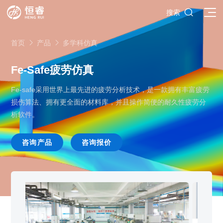

搜索
首页
产品
多学科仿真


Fe-Safe疲劳仿真
Fe-safe采用世界上最先进的疲劳分析技术，是一款拥有丰富疲劳
SOLIDWORKS研发设计
损伤算法、拥有更全面的材料库，并且操作简便的耐久性疲劳分
多学科仿真
SOLIDWORKS 3D CAD
析软件。
面向工业
3DEXPERIENCE云平台
SOLIDWORKS 2D CAD
了解SIMULIA多学科仿真应用
面向公司与个人
咨询产品
咨询报价
船舶与海洋工程解决方案
推荐项目
产品的技术
SOLIDWORKS 3D电气设计
CST电磁仿真
什么是3DEXPERIENCE平台？
面向学术界
汽车行业数字化解决方案
公司类型
SIMULATION结构仿真分析
推荐工具
恒睿课堂
Abaqus有限元仿真分析
3DEXPERIENCE on the Cloud
ENOVIA产品全生命周期管理（PLM）
最新版本
推荐问答
工程设备设计解决方案
初创企业
教育工作者
查看全部

Xflow流体仿真
增值服务
西南培训中心
3DEXPERIENCE Marketplace
BIOVIA生命科学和材料科学
资源下载
DriveWorks参数化工具
热门视频
航天航空行业解决方案
招聘岗位
企业家
研究人员
SolidWorks采购指南：正版软件的成本构成与价值解析
查看全部

产品报价
SOLIDWORKS PDM产品数据管理
技术文章
SOLIDWORKS Inspection质量检验
精选视频
增值服务-参数化
走进西南培训中心
SolidWorks代理商级别全解析：成都恒睿在西南区域凭
能源行业数字化解决方案
关于恒睿
学生/初学者