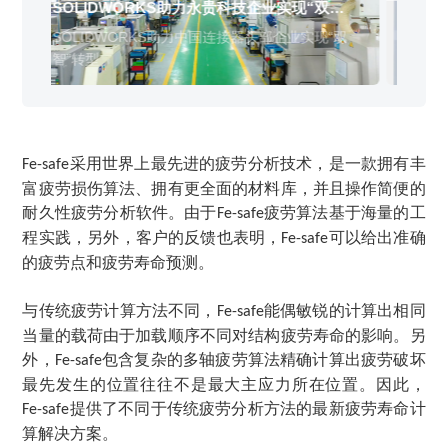
销售类
SOLIDWORKS助力永贵科技企业实现“双
鼎
什么值得信赖？
系统要求
产品/服务
​SOLIDWORKS Manage项目管理
往期视频
增值服务-标准化
认证目录
获取SOLIDWORKS报价
机械设备行业数字化解决方案
智”转型
备
新闻资讯
SOLIDWORKS购买如何选择代理商？一文看懂避坑指南
SOLIDWORKS助力中国连接器头部企业实现“双
鼎
技术类
公司简介
DELMIA端到端ERP系统
校企合作
可视化&数字孪生技术
在线培训
联系我们
智”转型
崛
获取试用版
家居行业数字化解决方案
3DEXPERIENCE 平台是什么？
职能类
团队介绍
公司动态
查看全部

Curtain e-locker(易锁)防止资料外泄系统
CSWP证书
软件定制化开发
购买学生版
电气柜及电气行业数字化解决方案
SOLIDWORKS都有什么版本？哪个版本好用？
培训认证
活动资讯
查看全部

软件二次开发
联系研究销售部门
生命科学行业数字化解决方案
学习SOLIDWORKS需要多长时间?
行业资讯
采用世界上最先进的疲劳分析技术，是一款拥有丰
Fe-safe
商务合作
SOLIDWORKS仿真这块有必要学习吗？
富疲劳损伤算法、拥有更全面的材料库，并且操作简便的
耐久性疲劳分析软件。由于
疲劳算法基于海量的工
Fe-safe
程实践，另外，客户的反馈也表明，
可以给出准确
Fe-safe
的疲劳点和疲劳寿命预测。
与传统疲劳计算方法不同，
能偶敏锐的计算出相同
Fe-safe
当量的载荷由于加载顺序不同对结构疲劳寿命的影响。另
外，
包含复杂的多轴疲劳算法精确计算出疲劳破坏
Fe-safe
最先发生的位置往往不是最大主应力所在位置。因此，
提供了不同于传统疲劳分析方法的最新疲劳寿命计
Fe-safe
算解决方案。