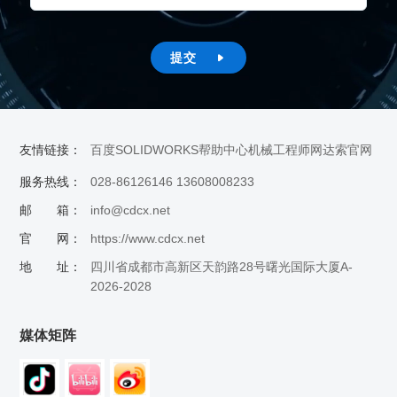
提交

友情链接：
百度
SOLIDWORKS帮助中心
机械工程师网
达索官网
服务热线：
028-86126146 13608008233
邮 箱：
info@cdcx.net
官 网：
https://www.cdcx.net
地 址：
四川省成都市高新区天韵路28号曙光国际大厦A-
2026-2028
媒体矩阵