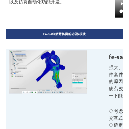
以及仿真自动化功能开发。
fe-saf
强大、独
件套件
的原因是
疲劳交互
一下能力
◇考虑蠕
交互式损
◇确定损