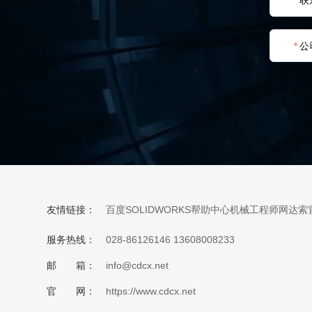
*
联
*
公
友情链接：
百度
SOLIDWORKS帮助中心
机械工程师网
达索
服务热线：
028-86126146 13608008233
邮 箱：
info@cdcx.net
官 网：
https://www.cdcx.net