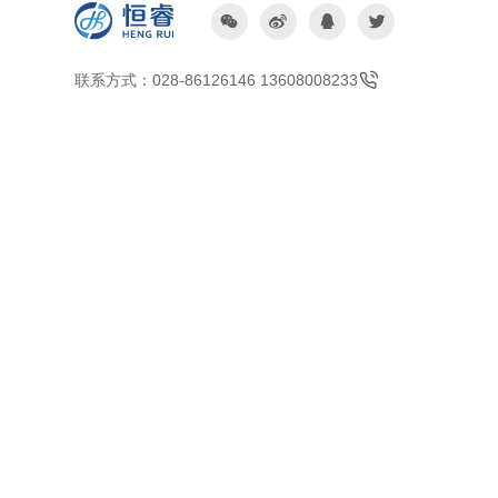




联系方式：028-86126146 13608008233
产品
SOLIDWORKS 3D结构设计
SOLIDWORKS 3D电气设计
SOLIDWORKS PDM产品数据管理
SOLIDWORKS Manage-项目管理系统
3DEXPERIENCE一体化云平台
SIMULATION-结构仿真分析
ENOVIA产品全生命周期管理
DELMIA端到端ERP系统