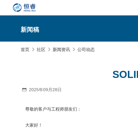
新闻稿
首页
社区
新闻资讯
公司动态



SOLIDWORKS研发设计
SOL
多学科仿真
SOLIDWORKS 3D CAD
面向工业
3DEXPERIENCE云平台
SOLIDWORKS 2D CAD
了解SIMULIA多学科仿真应用
2025年09月28日

面向公司与个人
船舶与海洋工程解决方案
推荐项目
产品的技术
SOLIDWORKS 3D电气设计
CST电磁仿真
什么是3DEXPERIENCE平台？
面向学术界
汽车行业数字化解决方案
公司类型
尊敬的客户与工程师朋友们：
SIMULATION结构仿真分析
推荐工具
恒睿课堂
Abaqus有限元仿真分析
3DEXPERIENCE on the Cloud
ENOVIA产品全生命周期管理（PLM）
最新版本
推荐问答
工程设备设计解决方案
初创企业
教育工作者
查看全部

Xflow流体仿真
增值服务
西南培训中心
3DEXPERIENCE Marketplace
BIOVIA生命科学和材料科学
资源下载
DriveWorks参数化工具
热门视频
大家好！
航天航空行业解决方案
招聘岗位
企业家
研究人员
SolidWorks采购指南：正版软件的成本构成与价值解
查看全部

产品报价
SOLIDWORKS PDM产品数据管理
技术文章
SOLIDWORKS Inspection质量检验
精选视频
增值服务-参数化
走进西南培训中心