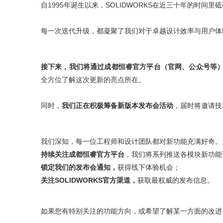
能源行业数字化解决方案
关于恒睿
学生/初学者
自1995年诞生以来，SOLIDWORKS在近三十年的时
SolidWorks代理商级别全解析：成都恒睿在西南区
销售类
系统要求
产品/服务
​SOLIDWORKS Manage项目管理
往期视频
增值服务-标准化
认证目录
获取SOLIDWORKS报价
机械设备行业数字化解决方案
新闻资讯
SOLIDWORKS购买如何选择代理商？一文看懂避坑
技术类
公司简介
每一次迭代升级，都凝聚了我们对于卓越设计效率与用户体
DELMIA端到端ERP系统
校企合作
可视化&数字孪生技术
在线培训
联系我们
获取试用版
家居行业数字化解决方案
3DEXPERIENCE 平台是什么？
职能类
团队介绍
公司动态
查看全部

Curtain e-locker(易锁)防止资料外泄系统
CSWP证书
软件定制化开发
购买学生版
电气柜及电气行业数字化解决方案
SOLIDWORKS都有什么版本？哪个版本好用？
培训认证
活动资讯
接下来，我们将通过成都恒睿官方平台（官网、公众号等）陆续
查看全部

软件二次开发
联系研究销售部门
生命科学行业数字化解决方案
全方位了解这次更新的亮点所在。
学习SOLIDWORKS需要多长时间?
行业资讯
商务合作
SOLIDWORKS仿真这块有必要学习吗？
同时，
我们正在积极筹备新版本发布会活动
，届时将邀请技
我们深知，每一位工程师和设计团队都对新功能充满好奇。为了
持续关注成都恒睿官方平台
，我们将系列推送各模块新功能
锁定我们的发布会通知，
获得线下体验机会；
关注SOLIDWORKS官方渠道，
获取最权威的发布信息。
如果您有特别关注的功能方向，或希望了解某一方面的改进