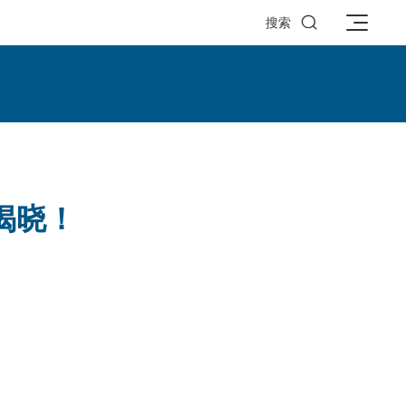

搜索
将揭晓！