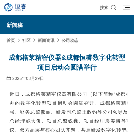

搜索
新闻稿
首页
社区
新闻资讯
公司动态



SOLIDWORKS研发设计
成都格莱精密仪器&成都恒睿数字化转型
项目启动会圆满举行
多学科仿真
SOLIDWORKS 3D CAD
面向工业
2025年08月29日

3DEXPERIENCE云平台
SOLIDWORKS 2D CAD
了解SIMULIA多学科仿真应用
面向公司与个人
船舶与海洋工程解决方案
推荐项目
产品的技术
SOLIDWORKS 3D电气设计
CST电磁仿真
什么是3DEXPERIENCE平台？
近日，成都格莱精密仪器有限公司（以下简称“成都格
面向学术界
汽车行业数字化解决方案
公司类型
办的数字化转型项目启动会圆满召开。成都格莱精密
SIMULATION结构仿真分析
推荐工具
恒睿课堂
Abaqus有限元仿真分析
3DEXPERIENCE on the Cloud
ENOVIA产品全生命周期管理（PLM）
最新版本
推荐问答
工程设备设计解决方案
初创企业
教育工作者
强、财务总监熊丽、研发副总监王政钧等公司领导及相
查看全部

Xflow流体仿真
增值服务
西南培训中心
3DEXPERIENCE Marketplace
BIOVIA生命科学和材料科学
资源下载
DriveWorks参数化工具
热门视频
总经理魏大俊、项目总监魏巍、项目经理袁美海等项
航天航空行业解决方案
招聘岗位
企业家
研究人员
SolidWorks采购指南：正版软件的成本构成与价值解析
查看全部

产品报价
SOLIDWORKS PDM产品数据管理
技术文章
SOLIDWORKS Inspection质量检验
精选视频
增值服务-参数化
走进西南培训中心
议。双方高层与核心团队齐聚，共启研发数字化转型战
SolidWorks代理商级别全解析：成都恒睿在西南区域凭
能源行业数字化解决方案
关于恒睿
学生/初学者