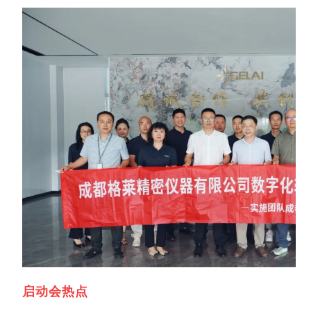
销售类
什么值得信赖？
系统要求
产品/服务
​SOLIDWORKS Manage项目管理
往期视频
增值服务-标准化
认证目录
获取SOLIDWORKS报价
机械设备行业数字化解决方案
新闻资讯
SOLIDWORKS购买如何选择代理商？一文看懂避坑指南
技术类
公司简介
DELMIA端到端ERP系统
校企合作
可视化&数字孪生技术
在线培训
联系我们
获取试用版
家居行业数字化解决方案
3DEXPERIENCE 平台是什么？
职能类
团队介绍
公司动态
查看全部

Curtain e-locker(易锁)防止资料外泄系统
CSWP证书
软件定制化开发
购买学生版
电气柜及电气行业数字化解决方案
SOLIDWORKS都有什么版本？哪个版本好用？
培训认证
活动资讯
查看全部

软件二次开发
联系研究销售部门
生命科学行业数字化解决方案
学习SOLIDWORKS需要多长时间?
行业资讯
商务合作
SOLIDWORKS仿真这块有必要学习吗？
启动会热点