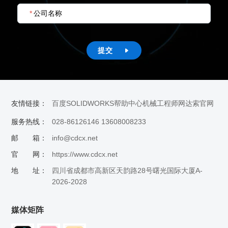
*
公司名称
提交

友情链接：
百度
SOLIDWORKS帮助中心
机械工程师网
达索官网
服务热线：
028-86126146 13608008233
邮 箱：
info@cdcx.net
官 网：
https://www.cdcx.net
地 址：
四川省成都市高新区天韵路28号曙光国际大厦A-
2026-2028
媒体矩阵