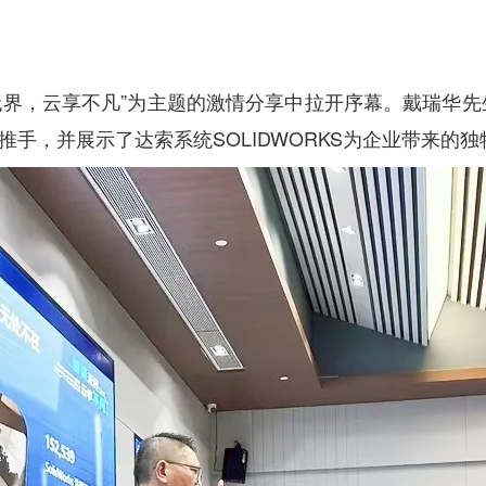
域凭什么值得信赖？
指南
无界，云享不凡”为主题的激情分享中拉开序幕。戴瑞华先
要推手，并展示了达索系统SOLIDWORKS为企业带来的