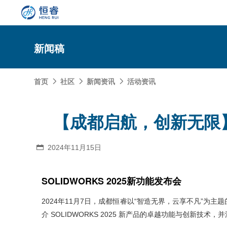
新闻稿
首页
社区
新闻资讯
活动资讯



SOLIDWORKS研发设计
【成都启航，创新无限】成
多学科仿真
SOLIDWORKS 3D CAD
面向工业
3DEXPERIENCE云平台
SOLIDWORKS 2D CAD
了解SIMULIA多学科仿真应用
2024年11月15日

面向公司与个人
船舶与海洋工程解决方案
推荐项目
产品的技术
SOLIDWORKS 3D电气设计
CST电磁仿真
什么是3DEXPERIENCE平台？
面向学术界
汽车行业数字化解决方案
公司类型
SOLIDWORKS 2025新功能发布会
SIMULATION结构仿真分析
推荐工具
恒睿课堂
Abaqus有限元仿真分析
3DEXPERIENCE on the Cloud
ENOVIA产品全生命周期管理（PLM）
最新版本
推荐问答
工程设备设计解决方案
初创企业
教育工作者
查看全部

Xflow流体仿真
增值服务
西南培训中心
3DEXPERIENCE Marketplace
2024年11月7日，成都恒睿以“智造无界，云享不凡”为主
BIOVIA生命科学和材料科学
资源下载
DriveWorks参数化工具
热门视频
航天航空行业解决方案
招聘岗位
企业家
研究人员
SolidWorks采购指南：正版软件的成本构成与价值解
介 SOLIDWORKS 2025 新产品的卓越功能与创
查看全部

产品报价
SOLIDWORKS PDM产品数据管理
技术文章
SOLIDWORKS Inspection质量检验
精选视频
增值服务-参数化
走进西南培训中心