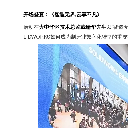
能源行业数字化解决方案
关于恒睿
学生/初学者
SolidWorks代理商级别全解析：成都恒睿在西南区
销售类
系统要求
产品/服务
​SOLIDWORKS Manage项目管理
往期视频
增值服务-标准化
认证目录
获取SOLIDWORKS报价
机械设备行业数字化解决方案
开场盛宴：《智造无界,云享不凡》
新闻资讯
SOLIDWORKS购买如何选择代理商？一文看懂避坑
技术类
公司简介
DELMIA端到端ERP系统
校企合作
可视化&数字孪生技术
在线培训
联系我们
获取试用版
家居行业数字化解决方案
3DEXPERIENCE 平台是什么？
活动在
以“智造
职能类
大中华区技术总监戴瑞华先生
团队介绍
公司动态
查看全部

Curtain e-locker(易锁)防止资料外泄系统
CSWP证书
软件定制化开发
购买学生版
电气柜及电气行业数字化解决方案
LIDWORKS如何成为制造业数字化转型的重
SOLIDWORKS都有什么版本？哪个版本好用？
培训认证
活动资讯
查看全部

软件二次开发
联系研究销售部门
生命科学行业数字化解决方案
学习SOLIDWORKS需要多长时间?
行业资讯
商务合作
SOLIDWORKS仿真这块有必要学习吗？